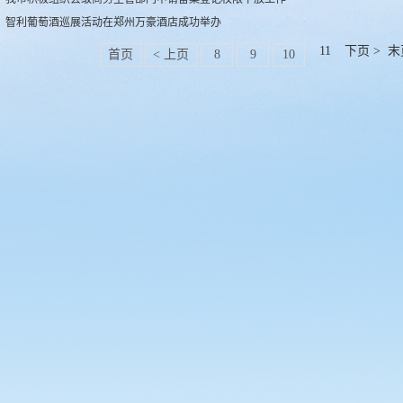
智利葡萄酒巡展活动在郑州万豪酒店成功举办
11
下页 >
末
首页
< 上页
8
9
10