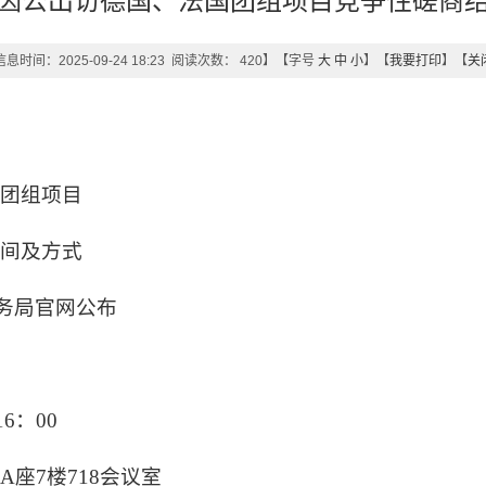
因公出访德国、法国团组项目竞争性磋商
息时间：2025-09-24 18:23 阅读次数：
420
】【字号
大
中
小
】【
我要打印
】【
关
国团组项目
时间及方式
商务局官网公布
6：00
座7楼718会议室