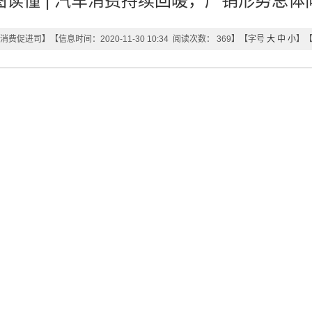
图读懂 | 汽车消费持续回暖，产销形势总体
消费促进司
】
【信息时间：2020-11-30 10:34 阅读次数：
369
】【字号
大
中
小
】